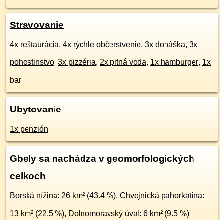
Stravovanie
4x reštaurácia
,
4x rýchle občerstvenie
,
3x donáška
,
3x
pohostinstvo
,
3x pizzéria
,
2x pitná voda
,
1x hamburger
,
1x
bar
Ubytovanie
1x penzión
Gbely sa nachádza v geomorfologických
celkoch
Borská nížina
: 26 km² (43.4 %),
Chvojnická pahorkatina
:
13 km² (22.5 %),
Dolnomoravský úval
: 6 km² (9.5 %)