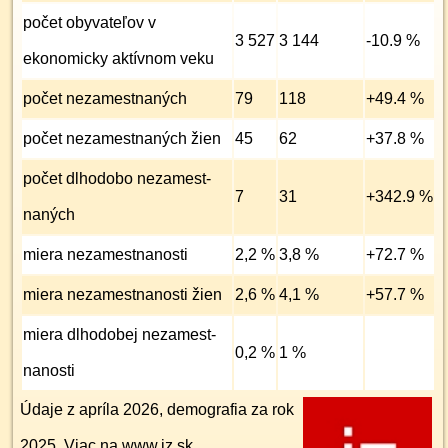
počet obyvateľov v
3 527
3 144
-10.9 %
ekonomicky aktívnom veku
počet nezamest­naných
79
118
+49.4 %
počet nezamest­naných žien
45
62
+37.8 %
počet dlhodobo nezamest­
7
31
+342.9 %
naných
miera nezamest­nanosti
2,2 %
3,8 %
+72.7 %
miera nezamest­nanosti žien
2,6 %
4,1 %
+57.7 %
miera dlhodobej nezamest­
0,2 %
1 %
nanosti
Údaje z apríla 2026, demografia za rok
2025. Viac na
www.iz.sk
.