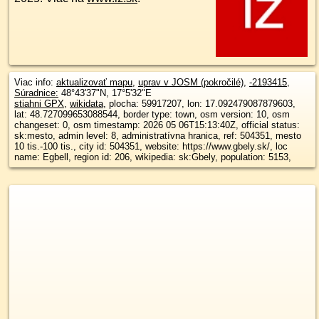
Viac info:
aktualizovať mapu
,
uprav v JOSM (pokročilé)
,
-2193415
,
Súradnice:
48°43'37"N
,
17°5'32"E
stiahni GPX
,
wikidata
, plocha: 59917207, lon: 17.092479087879603,
lat: 48.727099653088544, border type: town, osm version: 10, osm
changeset: 0, osm timestamp: 2026 05 06T15:13:40Z, official status:
sk:mesto, admin level: 8, administratívna hranica, ref: 504351, mesto
10 tis.-100 tis., city id: 504351, website: https://www.gbely.sk/, loc
name: Egbell, region id: 206, wikipedia: sk:Gbely, population: 5153,