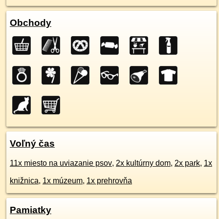
Obchody
Voľný čas
11x miesto na uviazanie psov
,
2x kultúrny dom
,
2x park
,
1x
knižnica
,
1x múzeum
,
1x prehrovňa
Pamiatky