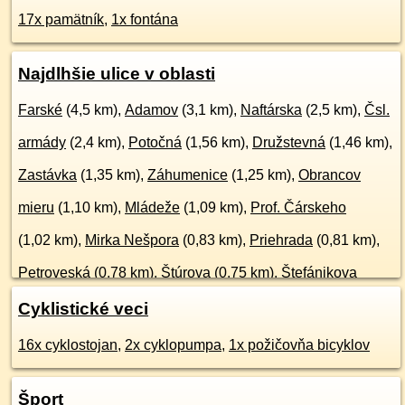
17x pamätník
,
1x fontána
Najdlhšie ulice v oblasti
Farské
(4,5 km),
Adamov
(3,1 km),
Naftárska
(2,5 km),
Čsl.
armády
(2,4 km),
Potočná
(1,56 km),
Družstevná
(1,46 km),
Zastávka
(1,35 km),
Záhumenice
(1,25 km),
Obrancov
mieru
(1,10 km),
Mládeže
(1,09 km),
Prof. Čárskeho
(1,02 km),
Mirka Nešpora
(0,83 km),
Priehrada
(0,81 km),
Petroveská
(0,78 km),
Štúrova
(0,75 km),
Štefánikova
(0,74 km),
Kúcanka
(0,71 km),
Medlenova
(674 m),
Cyklistické veci
Halaštava
(666 m),
Lesná
(654 m),
viac ...
16x cyklostojan
,
2x cyklopumpa
,
1x požičovňa bicyklov
Šport