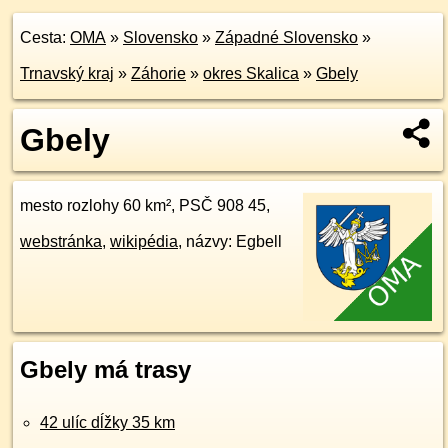
Cesta:
OMA
»
Slovensko
»
Západné Slovensko
»
Trnavský kraj
»
Záhorie
»
okres Skalica
»
Gbely
Gbely
mesto rozlohy 60 km², PSČ 908 45,
webstránka
,
wikipédia
, názvy: Egbell
Gbely má trasy
42 ulíc dĺžky 35 km