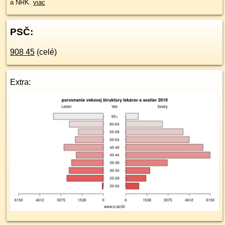
a NRK.
viac
PSČ:
908 45
(celé)
Extra: