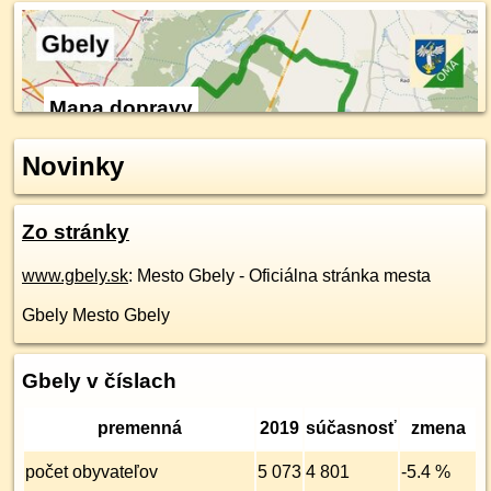
Mapa dopravy
Novinky
Zo stránky
www.gbely.sk
: Mesto Gbely - Oficiálna stránka mesta
Gbely Mesto Gbely
Gbely v číslach
premenná
2019
súčasnosť
zmena
počet obyvateľov
5 073
4 801
-5.4 %