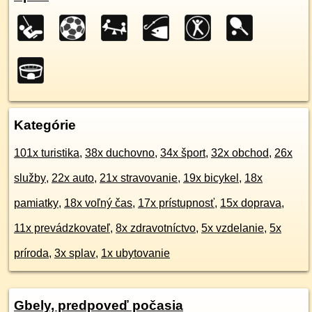
Kategórie
101x turistika
,
38x duchovno
,
34x šport
,
32x obchod
,
26x
služby
,
22x auto
,
21x stravovanie
,
19x bicykel
,
18x
pamiatky
,
18x voľný čas
,
17x prístupnosť
,
15x doprava
,
11x prevádzkovateľ
,
8x zdravotníctvo
,
5x vzdelanie
,
5x
príroda
,
3x splav
,
1x ubytovanie
Gbely, predpoveď počasia