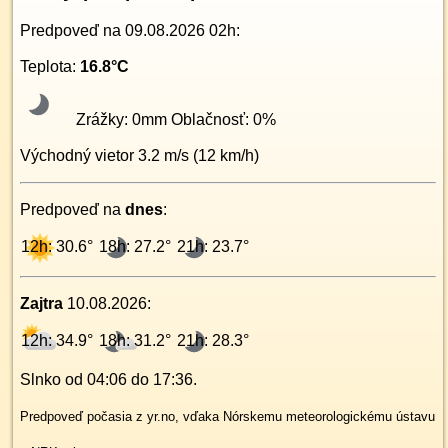
Predpoveď na
09.08.2026 02h
:
Teplota:
16.8
°C
Zrážky:
0
mm Oblačnosť:
0
%
Východný
vietor
3.2
m/s (
12
km/h)
Predpoveď na
dnes
:
12h: 30.6°
18h: 27.2°
21h: 23.7°
Zajtra
10.08.2026
:
12h: 34.9°
18h: 31.2°
21h: 28.3°
Slnko od
04:06
do
17:36
.
Predpoveď počasia z yr.no, vďaka Nórskemu meteorologickému ústavu